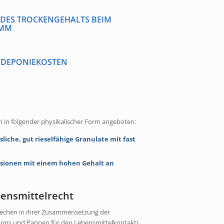
DES TROCKENGEHALTS BEIM
AMM
 DEPONIEKOSTEN
 in folgender physikalischer Form angeboten:
ösliche, gut rieselfähige Granulate mit fast
lsionen mit einem hohen Gehalt an
bensmittelrecht
rechen in ihrer Zusammensetzung der
tons und Pappen für den Lebensmittelkontakt)