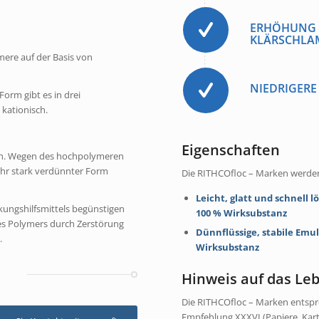
ERHÖHUNG 
KLÄRSCHL
ere auf der Basis von
NIEDRIGERE
Form gibt es in drei
kationisch.
Eigenschaften
en. Wegen des hochpolymeren
sehr stark verdünnter Form
Die RITHCOfloc – Marken werden
Leicht, glatt und schnell l
kungshilfsmittels begünstigen
100 % Wirksubstanz
des Polymers durch Zerstörung
Dünnflüssige, stabile Emu
.
Wirksubstanz
Hinweis auf das Le
Die RITHCOfloc – Marken entsp
Empfehlung XXXVI (Papiere, Kar